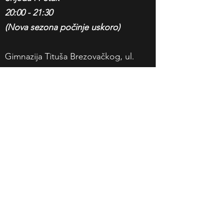
20:00 - 21:30
(Nova sezona počinje uskoro)
Gimnazija Tituša Brezovačkog, ul.
Jurja Habdelića 1 (Gornji Grad),
Zagreb
Upute
Kempo
Obrazac za pretplatu