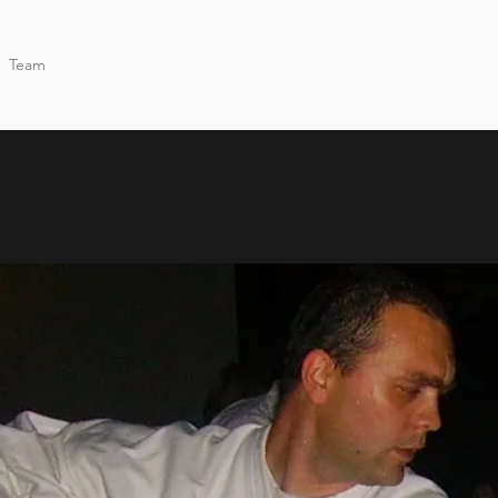
Team
Osnovni tečaj
Filozofija
Povijest
Masaža
Kempo Jog