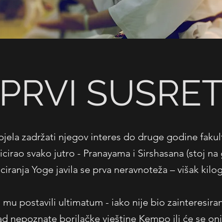
PRVI SUSRE
spjela zadržati njegov interes do druge godine faku
cirao svako jutro - Pranayama i Sirshasana (stoj na
iciranja Yoge javila se prva neravnoteža – višak kilo
u mu postavili ultimatum - iako nije bio zainteresira
 nepoznate borilačke vještine Kempo ili će se oni