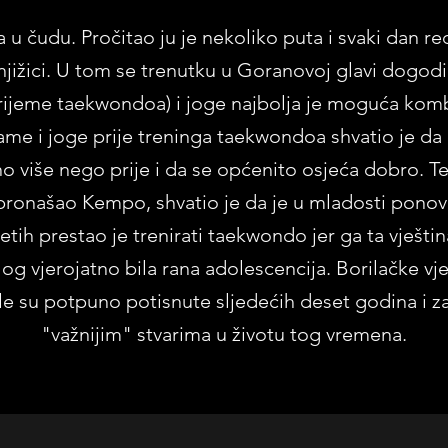
la u čudu. Pročitao ju je nekoliko puta i svaki dan r
ižici. U tom se trenutku u Goranovoj glavi dogodil
vrijeme taekwondoa) i joge najbolja je moguća kom
me i joge prije treninga taekwondoa shvatio je da 
no više nego prije i da se općenito osjeća dobro. T
 pronašao Kempo, shvatio je da je u mladosti pono
h prestao je trenirati taekwondo jer ga ta vještina
log vjerojatno bila rana adolescencija. Borilačke vje
e su potpuno potisnute sljedećih deset godina i z
"važnijim" stvarima u životu tog vremena.