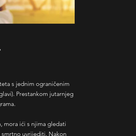
T
lteta s jednim ograničenim
 glavi). Prestankom jutarnjeg
grama.
n, mora ići s njima gledati
 smrtno uvrijediti. Nakon