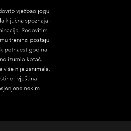
edovito vježbao jogu
a ključna spoznaja -
binacija. Redovitim
mu treninzi postaju
ek petnaest godina
vno izumio kotač.
 više nije zanimala,
štine i vještina
asjenjene nekim