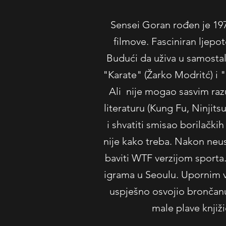
Sensei Goran rođen je 1975
filmove. Fasciniran ljepo
Budući da uživa u samosta
"Karate" (Žarko Modritć) i "
Ali nije mogao sasvim razu
literaturu (Kung Fu, Ninjit
i shvatiti smisao borilački
nije kako treba. Nakon neus
baviti WTF verzijom sporta
igrama u Seoulu. Upornim vj
uspješno osvojio brončanu
male plave knjiži