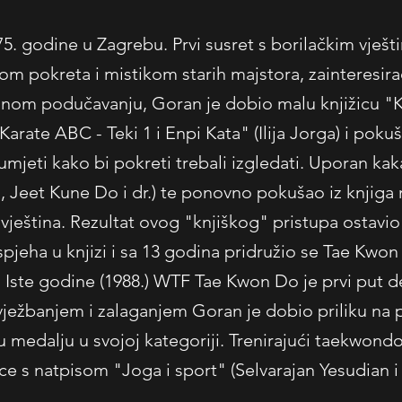
. godine u Zagrebu. Prvi susret s borilačkim vješt
tom pokreta i mistikom starih majstora, zainteresirao
lnom podučavanju, Goran je dobio malu knjižicu "
Karate ABC - Teki 1 i Enpi Kata" (Ilija Jorga) i pokuš
mjeti kako bi pokreti trebali izgledati. Uporan kak
su, Jeet Kune Do i dr.) te ponovno pokušao iz knjig
h vještina. Rezultat ovog "knjiškog" pristupa ostavi
pjeha u knjizi i sa 13 godina pridružio se Tae Kwo
. Iste godine (1988.) WTF Tae Kwon Do je prvi put 
ežbanjem i zalaganjem Goran je dobio priliku na p
 medalju u svojoj kategoriji. Trenirajući taekwond
ce s natpisom "Joga i sport" (Selvarajan Yesudian i