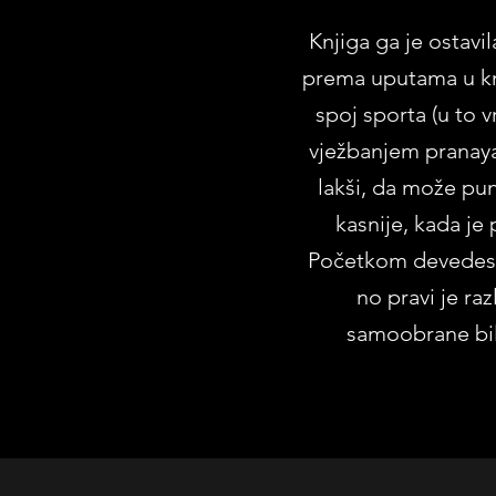
Knjiga ga je ostavi
prema uputama u knj
spoj sporta (u to 
vježbanjem pranaya
lakši, da može pu
kasnije, kada je
Početkom devedeseti
no pravi je raz
samoobrane bil