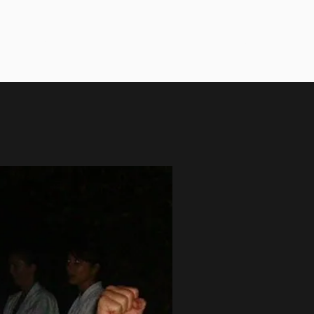
a
Gashaku
Treninzi
Cijene / Radno vrijeme
FAQ