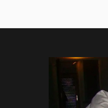
KEMPO
Home
Mir - Sklad - Mudrost