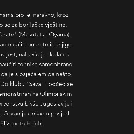
inama bio je, naravno, kroz
 se za borilačke vještine.
Karate" (Masutatsu Oyama),
ao naučiti pokrete iz knjige.
av jest, nabavio je dodatnu
a naučiti tehnike samoobrane
o ga je s osjećajem da nešto
n Do klubu "Sava" i počeo se
demonstriran na Olimpijskim
rvenstvu bivše Jugoslavije i
o, Goran je došao u posjed
 Elizabeth Haich).